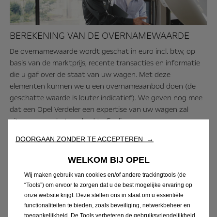
BEREKENING VAN DE OVERNAMEWAARDE
De overnamewaarde wordt geschat in euro incl. btw, op
basis van de marktprijs, recente transacties en informatie
die u gaf over de staat van uw wagen. Met deze
elementen kunnen we u een overnameaanbod doen (de
geschatte waarde is louter indicatief). We geven nog mee
dat een Opel Verdeler een expertise van uw wagen zal
uitvoeren om het aanbod te finaliseren.
DOORGAAN ZONDER TE ACCEPTEREN →
BEREKEN MIJN OVERNAMEWAARDE
WELKOM BIJ OPEL
Wij maken gebruik van cookies en/of andere trackingtools (de
“Tools”) om ervoor te zorgen dat u de best mogelijke ervaring op
onze website krijgt. Deze stellen ons in staat om u essentiële
functionaliteiten te bieden, zoals beveiliging, netwerkbeheer en
toegankelijkheid. De Tools verbeteren de gebruiksvriendelijkheid