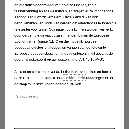
en prestaties door middel van diverse functies, zoals
taalherkenning en zoekresultaten, en zorgen er zo voor dat ons
aanbod aan u wordt verbeterd. Onze website kan ook
gebruikmaken van Tools van derden om advertenties te tonen die
relevanter voor u zijn. Sommige Tools kunnen worden verwerkt
door derden die gevestigd zijn in landen buiten de Europese
Economische Ruimte (EER) en die mogelijk nog geen
adequaatheidsbesluit hebben ontvangen van de relevante
Europese gegevensbeschermingsautoriteiten. In dit geval is de
doorgifte gebaseerd op uw toestemming (Art. 49.1a AVG).
SERENITEIT
Als u meer wilt weten over de tools die wij gebruiken en hoe u
Een overnameaanbod in enkele minuten
cookiebeleid
deze kunt beheren, kunt u ons
raadplegen of op
Geen engagement van uw kant
de knop ‘Mijn instellingen beheren’ klikken.
Minder administratieve formaliteiten
Privacybeleid