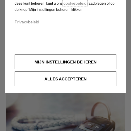
cookiebeleid
deze kunt beheren, kunt u ons
raadplegen of op
de knop ‘Mijn instellingen beheren’ klikken.
Privacybeleid
SNEL
Een overnameaanbod in enkele minuten
MIJN INSTELLINGEN BEHEREN
Kies uw verkooppunt
Een vlotte en snelle overname
ALLES ACCEPTEREN