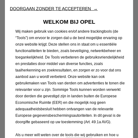
DOORGAAN ZONDER TE ACCEPTEREN →
WELKOM BIJ OPEL
Wij maken gebruik van cookies en/of andere trackingtools (de
“Tools”) om ervoor te zorgen dat u de best mogelijke ervaring op
onze website krijgt. Deze stellen ons in staat om u essentiële
GEMOEDSRUST
functionaliteiten te bieden, zoals beveiliging, netwerkbeheer en
toegankelijkheid. De Tools verbeteren de gebruiksvriendelijkheid
Een overnameaanbod in enkele minuten
en prestaties door middel van diverse functies, zoals
Geen engagement van uw kant
taalherkenning en zoekresultaten, en zorgen er zo voor dat ons
Minder administratieve formaliteiten
aanbod aan u wordt verbeterd. Onze website kan ook
gebruikmaken van Tools van derden om advertenties te tonen die
relevanter voor u zijn. Sommige Tools kunnen worden verwerkt
door derden die gevestigd zijn in landen buiten de Europese
Economische Ruimte (EER) en die mogelijk nog geen
adequaatheidsbesluit hebben ontvangen van de relevante
Europese gegevensbeschermingsautoriteiten. In dit geval is de
doorgifte gebaseerd op uw toestemming (Art. 49.1a AVG).
Als u meer wilt weten over de tools die wij gebruiken en hoe u